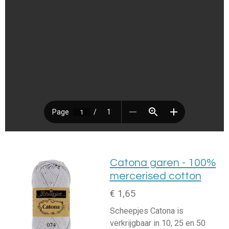
Catona garen - 100%
mercerised cotton
€ 1,65
Scheepjes Catona is
verkrijgbaar in 10, 25 en 50