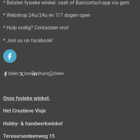
* Betalen fysieke winkel: cash of Bancontact-app via gsm
* Webshop 24u/24u en 7/7 dagen open
* Hulp nodig? Contacteer ons!
* Join us on facebook!
F
a
c
Delen
Deel
Share
Delen
e
b
o
o
Onze fysieke winkel:
k
Het Creatieve Visje
Hobby- & handwerkwinkel
Tervuursesteenweg 15