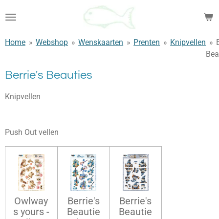
Ga
direct
naar
Home
»
Webshop
»
Wenskaarten
»
Prenten
»
Knipvellen
»
de
Bea
hoofdinhoud
Berrie's Beauties
Knipvellen
Push Out vellen
Owlway
Berrie's
Berrie's
s yours -
Beautie
Beautie