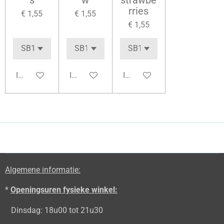
s
w
strawbe
rries
€ 1,55
€ 1,55
€ 1,55
In winkelwagen
In winkelwagen
In winkelwagen
Algemene informatie:
*
Openingsuren fysieke winkel:
Dinsdag: 18u00 tot 21u30