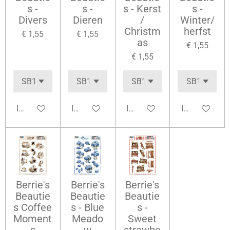
s -
s -
s - Kerst
s -
Divers
Dieren
/
Winter/
Christm
herfst
€ 1,55
€ 1,55
as
€ 1,55
€ 1,55
In winkelwagen
In winkelwagen
In winkelwagen
In winkelwag
Berrie's
Berrie's
Berrie's
Beautie
Beautie
Beautie
s Coffee
s - Blue
s -
Moment
Meado
Sweet