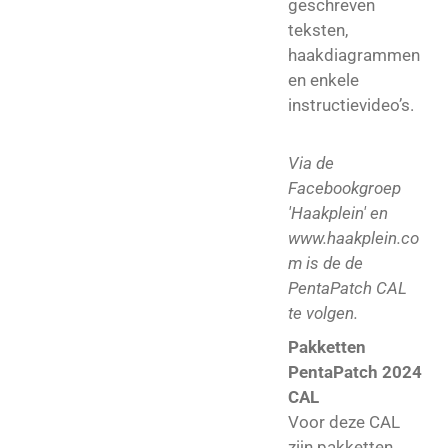
geschreven
teksten,
haakdiagrammen
en enkele
instructievideo’s.
Via de
Facebookgroep
'Haakplein' en
www.haakplein.co
m is de de
PentaPatch CAL
te volgen.
Pakketten
PentaPatch 2024
CAL
Voor deze CAL
zijn pakketten