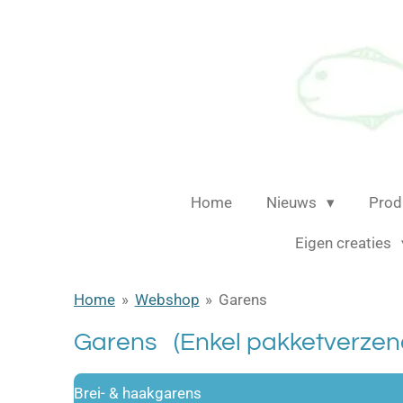
Ga
direct
naar
de
hoofdinhoud
Home
Nieuws
Prod
Eigen creaties
Home
»
Webshop
»
Garens
Garens (Enkel pakketverzen
Brei- & haakgarens