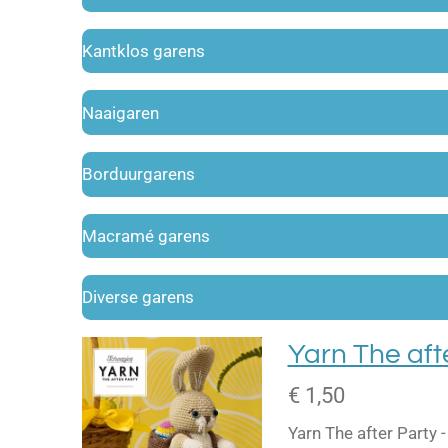
Kantklos garens
Naaigaren
Borduurgarens
Macramé garens
Diverse garens
Yarn The aft
€ 1,50
Yarn The after Party 