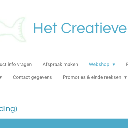
Het Creatieve
uct info vragen
Afspraak maken
Webshop
Contact gegevens
Promoties & einde reeksen
ding)