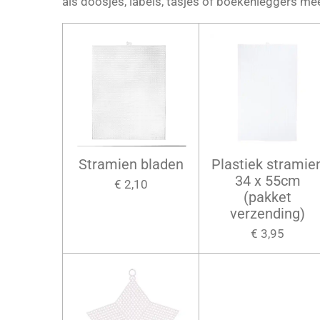
als doosjes, labels, tasjes of boekenleggers me
Stramien bladen
Plastiek stramie
34 x 55cm
€ 2,10
(pakket
verzending)
€ 3,95