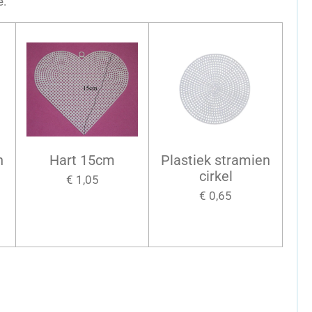
e.
n
Hart 15cm
Plastiek stramien
cirkel
€ 1,05
€ 0,65