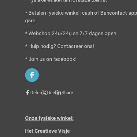
* Fysieke winkel te Hofstade-Zemst
* Betalen fysieke winkel: cash of Bancontact-app
gsm
* Webshop 24u/24u en 7/7 dagen open
* Hulp nodig? Contacteer ons!
* Join us on facebook!
F
a
c
Delen
Deel
Share
e
b
o
o
Onze fysieke winkel:
k
Het Creatieve Visje