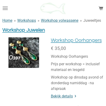
Ga
direct
naar
Home
»
Workshops
»
Workshop volwassene
»
Juweeltjes
de
hoofdinhoud
Workshop Juwelen
Workshop Oorhangers
€ 35,00
Workshop Oorhangers
Prijs per workshop = inclusief
materiaal en lesgeld
Workshop op dinsdag avond of
donderdag namiddag - na
afspraak
Bekijk details