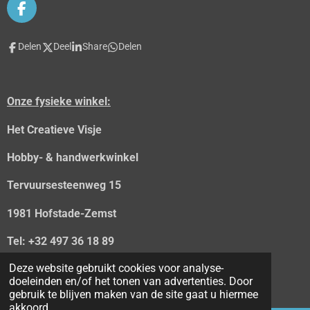
F
a
c
Delen
Deel
Share
Delen
e
b
o
o
Onze fysieke winkel:
k
Het Creatieve Visje
Hobby- & handwerkwinkel
Tervuursesteenweg 15
1981 Hofstade-Zemst
Tel: +32 497 36 18 89
Deze website gebruikt cookies voor analyse-
email:
het.creatieve.visje@telenet.be
doeleinden en/of het tonen van advertenties. Door
© 2020 - 2026 Het Creatieve Visje
gebruik te blijven maken van de site gaat u hiermee
akkoord.