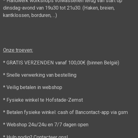
* Handwerk workshops volwassenen terug van start op
dinsdag-avond van 19u30 tot 21u30. (Haken, breien,
kantklossen, borduren, ...)
Onze troeven:
* GRATIS VERZENDEN vanaf 100,00€ (binnen België)
* Snelle verwerking van bestelling
* Veilig betalen in webshop
* Fysieke winkel te Hofstade-Zemst
* Betalen fysieke winkel: cash of Bancontact-app via gsm
* Webshop 24u/24u en 7/7 dagen open
* Hulp nodig? Contacteer ons!