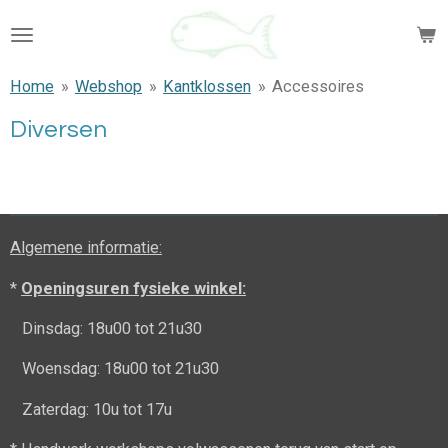
Ga
direct
naar
Home
»
Webshop
»
Kantklossen
»
Accessoires
de
hoofdinhoud
Diversen
Algemene informatie:
*
Openingsuren fysieke winkel:
Dinsdag: 18u00 tot 21u30
Woensdag: 18u00 tot 21u30
Zaterdag: 10u tot 17u