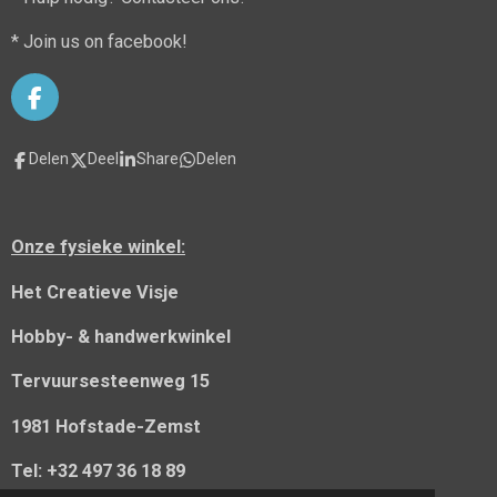
* Join us on facebook!
F
a
c
Delen
Deel
Share
Delen
e
b
o
o
Onze fysieke winkel:
k
Het Creatieve Visje
Hobby- & handwerkwinkel
Tervuursesteenweg 15
1981 Hofstade-Zemst
Tel: +32 497 36 18 89