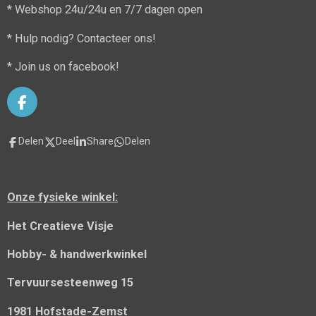
* Webshop 24u/24u en 7/7 dagen open
* Hulp nodig? Contacteer ons!
* Join us on facebook!
F
a
c
Delen
Deel
Share
Delen
e
b
o
o
Onze fysieke winkel:
k
Het Creatieve Visje
Hobby- & handwerkwinkel
Tervuursesteenweg 15
1981 Hofstade-Zemst