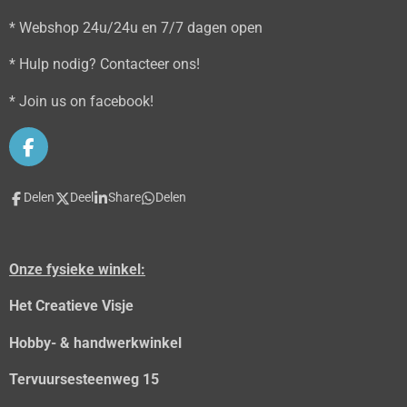
* Webshop 24u/24u en 7/7 dagen open
* Hulp nodig? Contacteer ons!
* Join us on facebook!
F
a
c
Delen
Deel
Share
Delen
e
b
o
o
Onze fysieke winkel:
k
Het Creatieve Visje
Hobby- & handwerkwinkel
Tervuursesteenweg 15