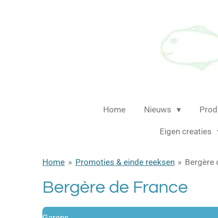
Ga
direct
naar
de
hoofdinhoud
Home
Nieuws
Prod
Eigen creaties
Home
»
Promoties & einde reeksen
»
Bergère 
Bergère de France
Garens