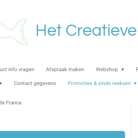
Het Creatieve
uct info vragen
Afspraak maken
Webshop
Contact gegevens
Promoties & einde reeksen
de France