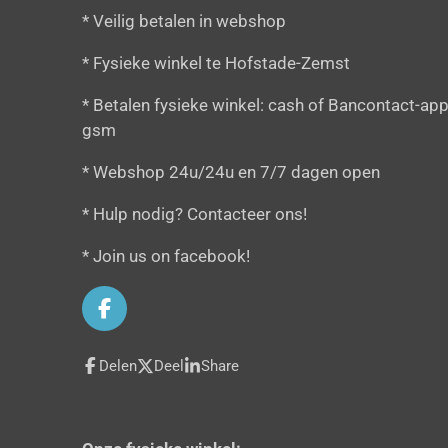
* Veilig betalen in webshop
* Fysieke winkel te Hofstade-Zemst
* Betalen fysieke winkel: cash of Bancontact-app
gsm
* Webshop 24u/24u en 7/7 dagen open
* Hulp nodig? Contacteer ons!
* Join us on facebook!
F
a
c
Delen
Deel
Share
e
b
o
o