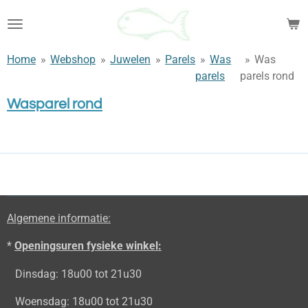
Ga
direct
naar
Home
»
Webshop
»
Juwelen
»
Parels
»
Was
»
Was
de
parels
parels rond
hoofdinhoud
Wasparel rond
Algemene informatie:
*
Openingsuren fysieke winkel:
Dinsdag: 18u00 tot 21u30
Woensdag: 18u00 tot 21u30