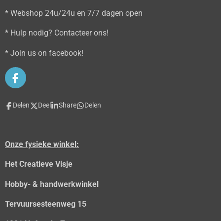
* Webshop 24u/24u en 7/7 dagen open
* Hulp nodig? Contacteer ons!
* Join us on facebook!
F
a
c
Delen
Deel
Share
Delen
e
b
o
o
Onze fysieke winkel:
k
Het Creatieve Visje
Hobby- & handwerkwinkel
Tervuursesteenweg 15