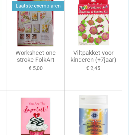
Laatste exemplaren
Worksheet one
Viltpakket voor
stroke FolkArt
kinderen (+7jaar)
€ 5,00
€ 2,45