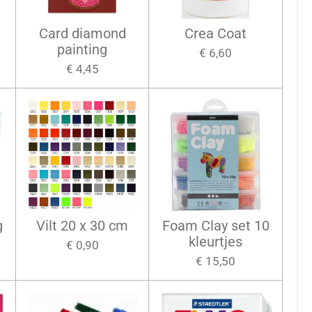
Card diamond
Crea Coat
s
painting
€ 6,60
€ 4,45
g
Vilt 20 x 30 cm
Foam Clay set 10
kleurtjes
€ 0,90
€ 15,50