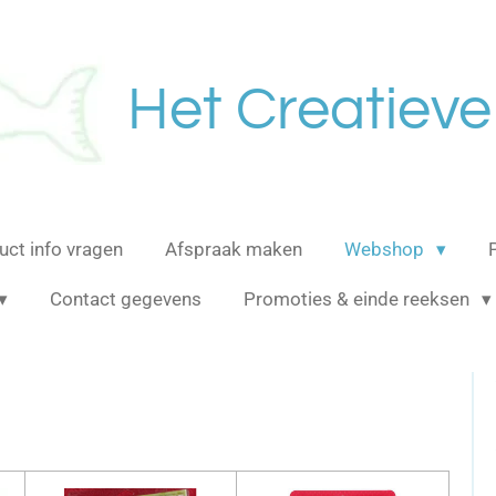
Het Creatieve
uct info vragen
Afspraak maken
Webshop
Contact gegevens
Promoties & einde reeksen