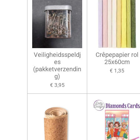
Veiligheidsspeldj
Crêpepapier rol
es
25x60cm
(pakketverzendin
€ 1,35
g)
€ 3,95