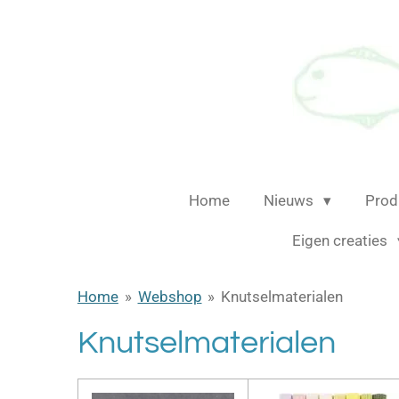
Ga
direct
naar
de
hoofdinhoud
Home
Nieuws
Prod
Eigen creaties
Home
»
Webshop
»
Knutselmaterialen
Knutselmaterialen