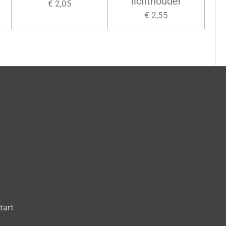
lichthouder
€ 2,05
€ 2,55
tart