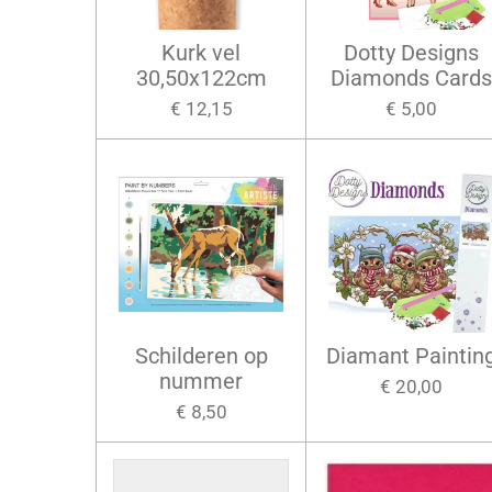
Kurk vel
Dotty Designs
30,50x122cm
Diamonds Card
€ 12,15
€ 5,00
Schilderen op
Diamant Paintin
nummer
€ 20,00
€ 8,50