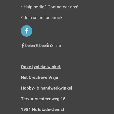
* Hulp nodig? Contacteer ons!
* Join us on facebook!
F
a
c
Delen
Deel
Share
e
b
o
o
Onze fysieke winkel:
k
Het Creatieve Visje
Hobby- & handwerkwinkel
Tervuursesteenweg 15
1981 Hofstade-Zemst