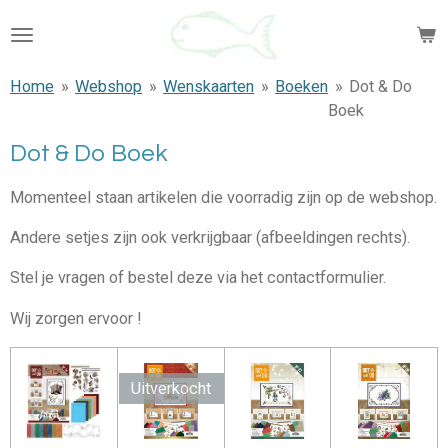
Ga
direct
naar
Home
»
Webshop
»
Wenskaarten
»
Boeken
»
Dot & Do
de
Boek
hoofdinhoud
Dot & Do Boek
Momenteel staan artikelen die voorradig zijn op de webshop.
Andere setjes zijn ook verkrijgbaar (afbeeldingen rechts).
Stel je vragen of bestel deze via het contactformulier.
Wij zorgen ervoor !
Uitverkocht