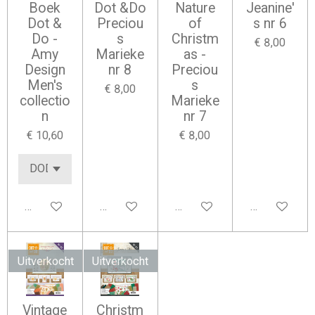
Boek
Dot &Do
Nature
Jeanine'
Dot &
Preciou
of
s nr 6
Do -
s
Christm
€ 8,00
Amy
Marieke
as -
Design
nr 8
Preciou
Men's
s
€ 8,00
collectio
Marieke
n
nr 7
€ 10,60
€ 8,00
In winkelwagen
Houd mij op de hoogte
In winkelwagen
In winkelwag
Uitverkocht
Uitverkocht
Vintage
Christm