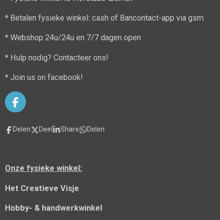
* Betalen fysieke winkel: cash of Bancontact-app via gsm
* Webshop 24u/24u en 7/7 dagen open
* Hulp nodig? Contacteer ons!
* Join us on facebook!
F
a
c
Delen
Deel
Share
Delen
e
b
o
o
Onze fysieke winkel:
k
Het Creatieve Visje
Hobby- & handwerkwinkel