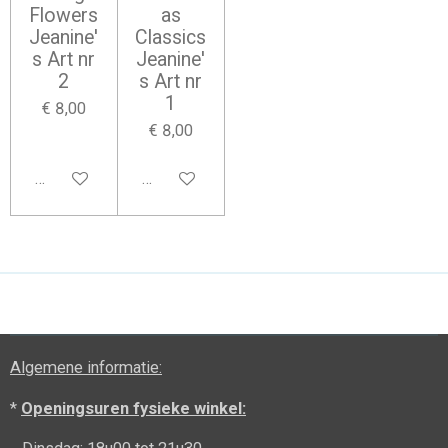
Flowers
as
Jeanine'
Classics
s Art nr
Jeanine'
2
s Art nr
1
€ 8,00
€ 8,00
Houd mij op de hoogte
Houd mij op de hoogte
Algemene informatie:
*
Openingsuren fysieke winkel: