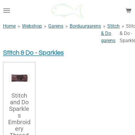
Ga
direct
naar
Home
»
Webshop
»
Garens
»
Borduurgarens
»
Stitch
»
Stit
de
& Do
& Do -
hoofdinhoud
garens
Sparkl
Stitch & Do - Sparkles
Stitch
and Do
Sparkle
s
Embroid
ery