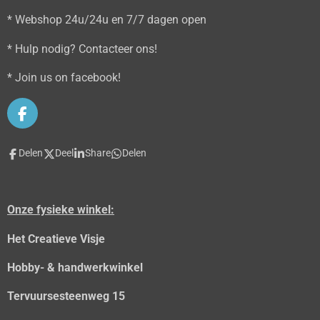
* Webshop 24u/24u en 7/7 dagen open
* Hulp nodig? Contacteer ons!
* Join us on facebook!
F
a
c
Delen
Deel
Share
Delen
e
b
o
o
Onze fysieke winkel:
k
Het Creatieve Visje
Hobby- & handwerkwinkel
Tervuursesteenweg 15