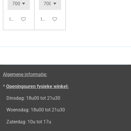
In winkelwagen
In winkelwagen
Algemene informatie:
*
Openingsuren fysieke winkel:
Dinsdag: 18u00 tot 21u30
Woensdag: 18u00 tot 21u30
Zaterdag: 10u tot 17u