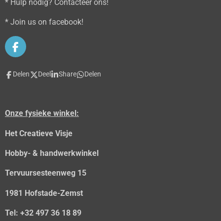
* Hulp nodig? Contacteer ons!
* Join us on facebook!
F
a
c
Delen
Deel
Share
Delen
e
b
o
o
Onze fysieke winkel:
k
Het Creatieve Visje
Hobby- & handwerkwinkel
Tervuursesteenweg 15
1981 Hofstade-Zemst
Tel: +32 497 36 18 89