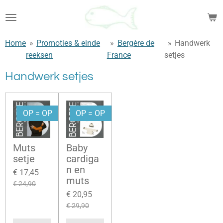
Ga
direct
naar
Home
»
Promoties & einde
»
Bergère de
»
Handwerk
de
reeksen
France
setjes
hoofdinhoud
Handwerk setjes
OP = OP
OP = OP
Muts
Baby
setje
cardiga
n en
€ 17,45
muts
€ 24,90
€ 20,95
€ 29,90