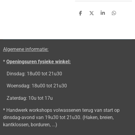
D
D
S
D
e
e
h
e
l
e
a
l
e
l
r
e
n
e
n
Algemene informatie:
*
Openingsuren fysieke winkel:
Dinsdag: 18u00 tot 21u30
Woensdag: 18u00 tot 21u30
Zaterdag: 10u tot 17u
* Handwerk workshops volwassenen terug van start op
dinsdag-avond van 19u30 tot 21u30. (Haken, breien,
kantklossen, borduren, ...)