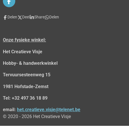
F
a
c
Delen
Deel
Share
Delen
e
b
o
o
Onze fysieke winkel:
k
Het Creatieve Visje
Hobby- & handwerkwinkel
Tervuursesteenweg 15
1981 Hofstade-Zemst
Tel: +32 497 36 18 89
email:
het.creatieve.visje@telenet.be
© 2020 - 2026 Het Creatieve Visje