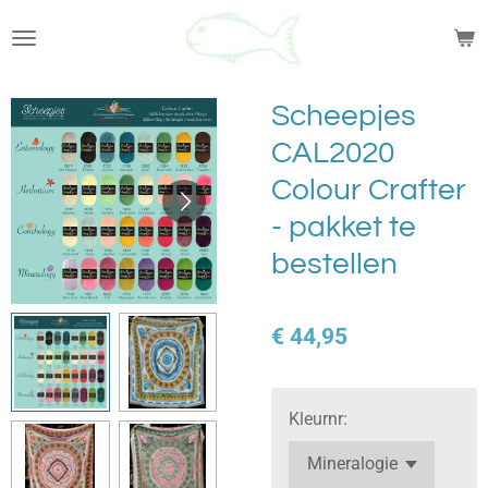
Ga
direct
naar
de
Scheepjes
hoofdinhoud
CAL2020
Colour Crafter
- pakket te
bestellen
€ 44,95
Kleurnr: