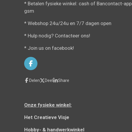
* Betalen fysieke winkel: cash of Bancontact-app
gsm
* Webshop 24u/24u en 7/7 dagen open
* Hulp nodig? Contacteer ons!
* Join us on facebook!
F
a
c
Delen
Deel
Share
e
b
o
o
Onze fysieke winkel:
k
Het Creatieve Visje
Hobby- & handwerkwinkel