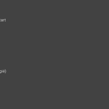
art
gië)