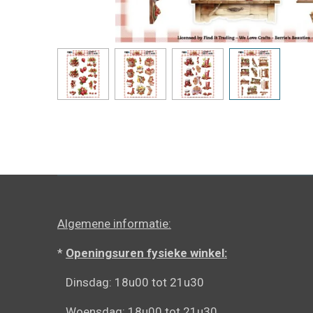
Algemene informatie:
*
Openingsuren fysieke winkel:
Dinsdag: 18u00 tot 21u30
Woensdag: 18u00 tot 21u30