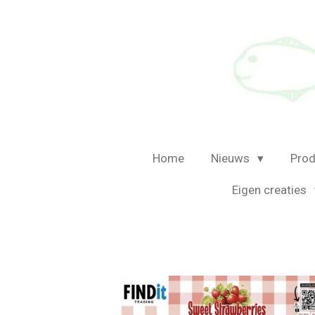
Ga
direct
naar
de
hoofdinhoud
Home
Nieuws
Prod
Eigen creaties