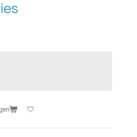
ies
gen