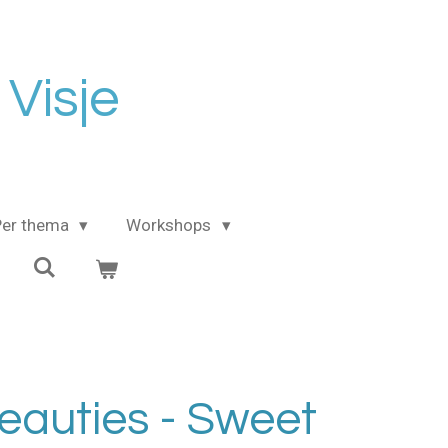
 Visje
Per thema
Workshops
Beauties - Sweet