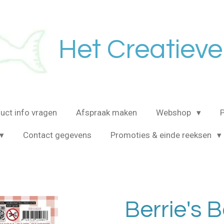
Het Creatieve
uct info vragen
Afspraak maken
Webshop
Contact gegevens
Promoties & einde reeksen
Berrie's 