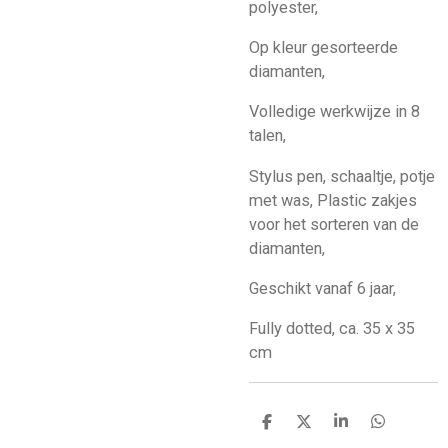
polyester,
Op kleur gesorteerde
diamanten,
Volledige werkwijze in 8
talen,
Stylus pen, schaaltje, potje
met was, Plastic zakjes
voor het sorteren van de
diamanten,
Geschikt vanaf 6 jaar,
Fully dotted, ca. 35 x 35
cm
D
D
S
D
e
e
h
e