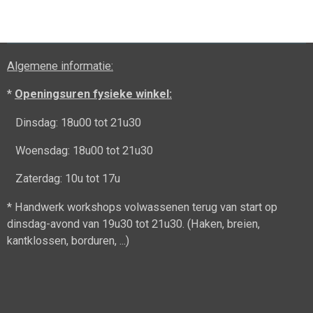
l
e
a
l
e
l
r
e
n
e
n
Algemene informatie:
*
Openingsuren fysieke winkel:
Dinsdag: 18u00 tot 21u30
Woensdag: 18u00 tot 21u30
Zaterdag: 10u tot 17u
* Handwerk workshops volwassenen terug van start op
dinsdag-avond van 19u30 tot 21u30. (Haken, breien,
kantklossen, borduren, ...)