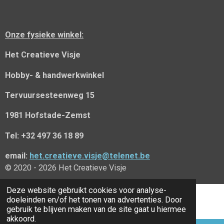
b
o
o
Onze fysieke winkel:
k
Het Creatieve Visje
Hobby- & handwerkwinkel
Tervuursesteenweg 15
1981 Hofstade-Zemst
Tel: +32 497 36 18 89
email:
het.creatieve.visje@telenet.be
© 2020 - 2026 Het Creatieve Visje
Deze website gebruikt cookies voor analyse-
doeleinden en/of het tonen van advertenties. Door
gebruik te blijven maken van de site gaat u hiermee
akkoord.