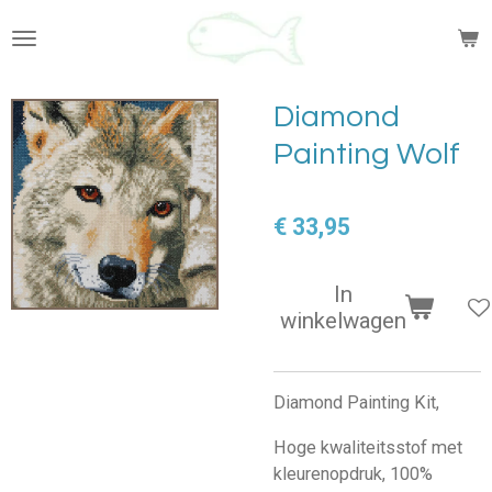
Ga
direct
naar
de
Diamond
hoofdinhoud
Painting Wolf
€ 33,95
In
winkelwagen
Diamond Painting Kit,
Hoge kwaliteitsstof met
kleurenopdruk, 100%