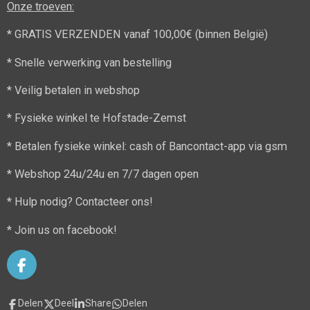
Onze troeven:
* GRATIS VERZENDEN vanaf 100,00€ (binnen België)
* Snelle verwerking van bestelling
* Veilig betalen in webshop
* Fysieke winkel te Hofstade-Zemst
* Betalen fysieke winkel: cash of Bancontact-app via gsm
* Webshop 24u/24u en 7/7 dagen open
* Hulp nodig? Contacteer ons!
* Join us on facebook!
F
a
c
Delen
Deel
Share
Delen
e