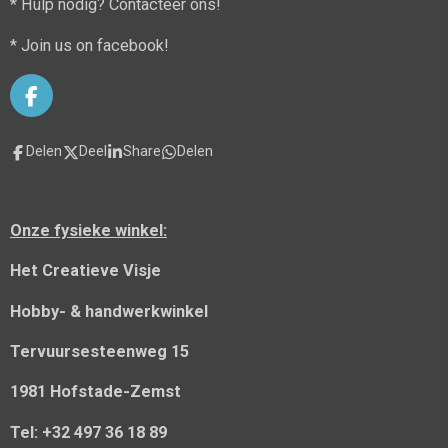
* Hulp nodig? Contacteer ons!
* Join us on facebook!
F
a
c
Delen
Deel
Share
Delen
e
b
o
o
Onze fysieke winkel:
k
Het Creatieve Visje
Hobby- & handwerkwinkel
Tervuursesteenweg 15
1981 Hofstade-Zemst
Tel: +32 497 36 18 89