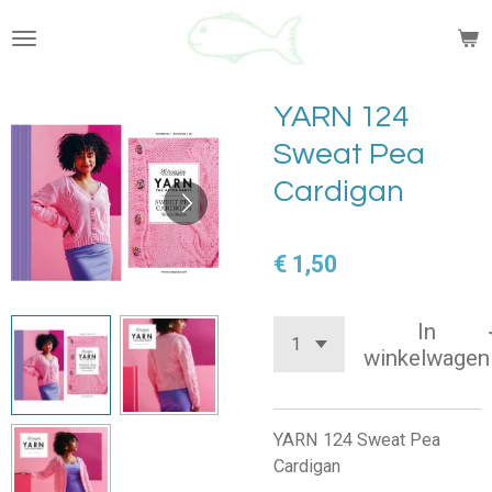
Ga
direct
naar
de
YARN 124
hoofdinhoud
Sweat Pea
Cardigan
€ 1,50
In
winkelwagen
YARN 124 Sweat Pea
Cardigan