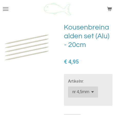
Ga
direct
naar
de
Kousenbreina
hoofdinhoud
alden set (Alu)
- 20cm
€ 4,95
Artikelnr: