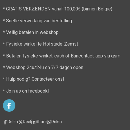
* GRATIS VERZENDEN vanaf 100,00€ (binnen België)
* Snelle verwerking van bestelling
* Veilig betalen in webshop
* Fysieke winkel te Hofstade-Zemst
* Betalen fysieke winkel: cash of Bancontact-app via gsm
* Webshop 24u/24u en 7/7 dagen open
* Hulp nodig? Contacteer ons!
* Join us on facebook!
F
a
c
Delen
Deel
Share
Delen
e
b