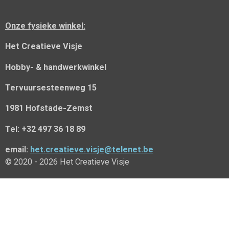
o
o
Onze fysieke winkel:
k
Het Creatieve Visje
Hobby- & handwerkwinkel
Tervuursesteenweg 15
1981 Hofstade-Zemst
Tel: +32 497 36 18 89
email:
het.creatieve.visje@telenet.be
© 2020 - 2026 Het Creatieve Visje