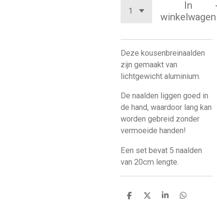
In
winkelwagen
Deze kousenbreinaalden
zijn gemaakt van
lichtgewicht aluminium.
De naalden liggen goed in
de hand, waardoor lang kan
worden gebreid zonder
vermoeide handen!
Een set bevat 5 naalden
van 20cm lengte.
D
D
S
D
e
e
h
e
l
e
a
l