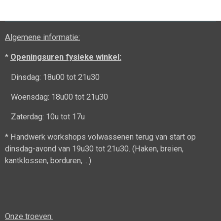
e
l
r
e
n
e
n
Algemene informatie:
*
Openingsuren fysieke winkel:
Dinsdag: 18u00 tot 21u30
Woensdag: 18u00 tot 21u30
Zaterdag: 10u tot 17u
* Handwerk workshops volwassenen terug van start op
dinsdag-avond van 19u30 tot 21u30. (Haken, breien,
kantklossen, borduren, ...)
Onze troeven: