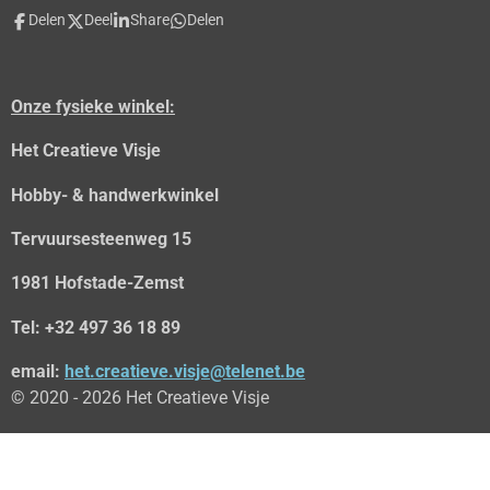
c
Delen
Deel
Share
Delen
e
b
o
o
Onze fysieke winkel:
k
Het Creatieve Visje
Hobby- & handwerkwinkel
Tervuursesteenweg 15
1981 Hofstade-Zemst
Tel: +32 497 36 18 89
email:
het.creatieve.visje@telenet.be
© 2020 - 2026 Het Creatieve Visje