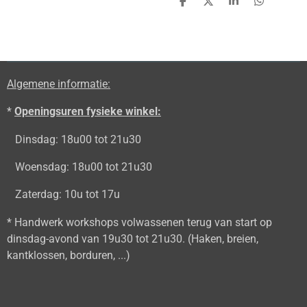
D
D
S
D
e
e
h
e
l
e
a
l
e
l
r
e
n
e
n
Algemene informatie:
*
Openingsuren fysieke winkel:
Dinsdag: 18u00 tot 21u30
Woensdag: 18u00 tot 21u30
Zaterdag: 10u tot 17u
* Handwerk workshops volwassenen terug van start op
dinsdag-avond van 19u30 tot 21u30. (Haken, breien,
kantklossen, borduren, ...)