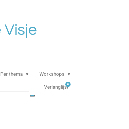
 Visje
Per thema
Workshops
0
Verlanglijst