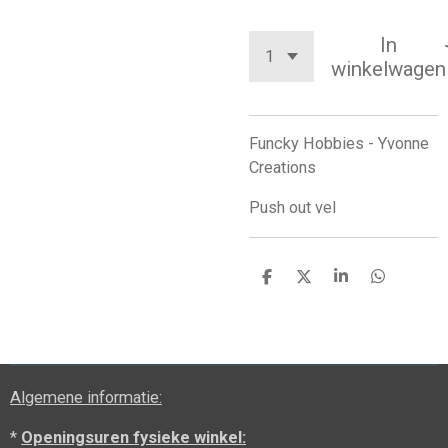
In
winkelwagen
Funcky Hobbies - Yvonne
Creations
Push out vel
D
D
S
D
e
e
h
e
l
e
a
l
e
l
r
e
n
e
n
Algemene informatie:
*
Openingsuren fysieke winkel: