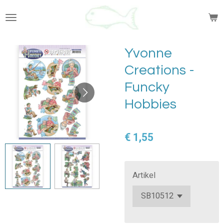
Ga
direct
naar
de
Yvonne
hoofdinhoud
Creations -
Funcky
Hobbies
€ 1,55
Artikel