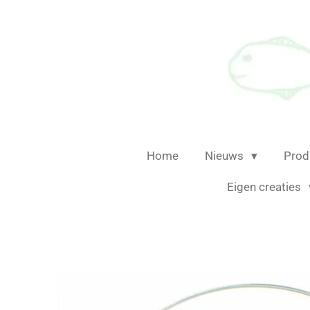
Ga
direct
naar
de
hoofdinhoud
Home
Nieuws
Prod
Eigen creaties