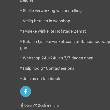
België)
* Snelle verwerking van bestelling
* Veilig betalen in webshop
* Fysieke winkel te Hofstade-Zemst
* Betalen fysieke winkel: cash of Bancontact-app
gsm
* Webshop 24u/24u en 7/7 dagen open
* Hulp nodig? Contacteer ons!
* Join us on facebook!
F
a
c
Delen
Deel
Share
e