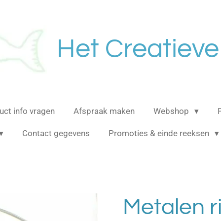
Het Creatieve
uct info vragen
Afspraak maken
Webshop
Contact gegevens
Promoties & einde reeksen
Metalen r