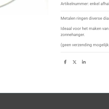
Artikelnummer:
enkel afha
Metalen ringen diverse di
Ideaal voor het maken va
zonnehanger.
(geen verzending mogelijk
D
D
S
e
e
h
l
e
a
e
l
r
n
e