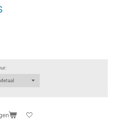
s
eur:
gen