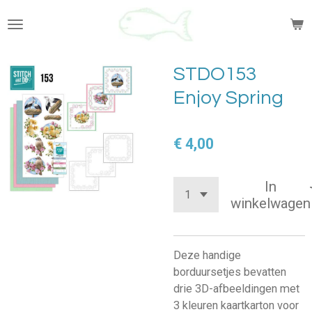
Ga
direct
naar
de
STDO153
hoofdinhoud
Enjoy Spring
€ 4,00
In
winkelwagen
Deze handige
borduursetjes bevatten
drie 3D-afbeeldingen met
3 kleuren kaartkarton voor