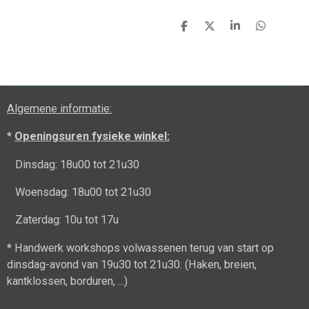
D
D
S
D
e
e
h
e
l
e
a
l
e
l
r
e
n
e
n
Algemene informatie:
*
Openingsuren fysieke winkel:
Dinsdag: 18u00 tot 21u30
Woensdag: 18u00 tot 21u30
Zaterdag: 10u tot 17u
* Handwerk workshops volwassenen terug van start op
dinsdag-avond van 19u30 tot 21u30. (Haken, breien,
kantklossen, borduren, ...)