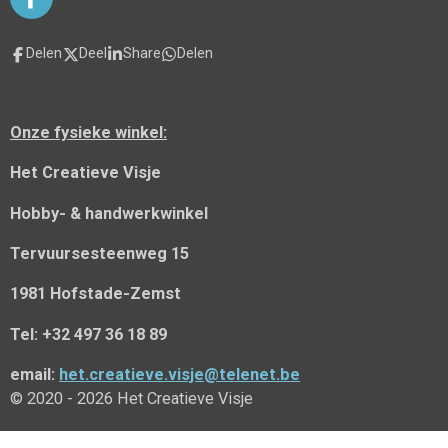
F
a
c
Delen
Deel
Share
Delen
e
b
o
o
Onze fysieke winkel:
k
Het Creatieve Visje
Hobby- & handwerkwinkel
Tervuursesteenweg 15
1981 Hofstade-Zemst
Tel: +32 497 36 18 89
email:
het.creatieve.visje@telenet.be
© 2020 - 2026 Het Creatieve Visje