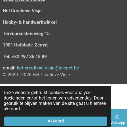
k
Het Creatieve Visje
Hobby- & handwerkwinkel
Tervuursesteenweg 15
1981 Hofstade-Zemst
Tel: +32 497 36 18 89
email:
het.creatieve.visje@telenet.be
© 2020 - 2026 Het Creatieve Visje
Deze website gebruikt cookies voor analyse-
doeleinden en/of het tonen van advertenties. Door
gebruik te blijven maken van de site gaat u hiermee
akkoord.
Akkoord
E-mailadres
Telefoonnummer
Kaart
Facebook
WhatsApp