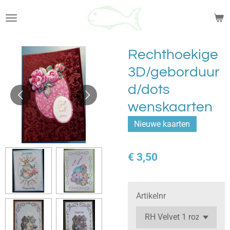
Ga
direct
naar
de
Rechthoekige
hoofdinhoud
3D/geborduur
d/dots
wenskaarten
Nieuwe kaarten
€ 3,50
Artikelnr