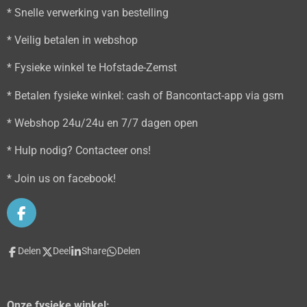
* Snelle verwerking van bestelling
* Veilig betalen in webshop
* Fysieke winkel te Hofstade-Zemst
* Betalen fysieke winkel: cash of Bancontact-app via gsm
* Webshop 24u/24u en 7/7 dagen open
* Hulp nodig? Contacteer ons!
* Join us on facebook!
F
a
c
Delen
Deel
Share
Delen
e
b
o
o
Onze fysieke winkel: