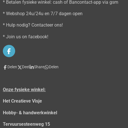
* Betalen fysieke winkel: cash of Bancontact-app via gsm
* Webshop 24u/24u en 7/7 dagen open
* Hulp nodig? Contacteer ons!
* Join us on facebook!
F
a
c
Delen
Deel
Share
Delen
e
b
o
o
Onze fysieke winkel:
k
Het Creatieve Visje
Hobby- & handwerkwinkel
Tervuursesteenweg 15