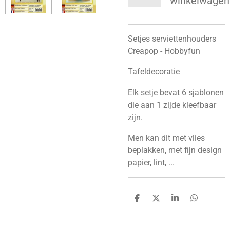
winkelwagen
Setjes serviettenhouders
Creapop - Hobbyfun
Tafeldecoratie
Elk setje bevat 6 sjablonen
die aan 1 zijde kleefbaar
zijn.
Men kan dit met vlies
beplakken, met fijn design
papier, lint, ...
D
D
S
D
e
e
h
e
l
e
a
l
e
l
r
e