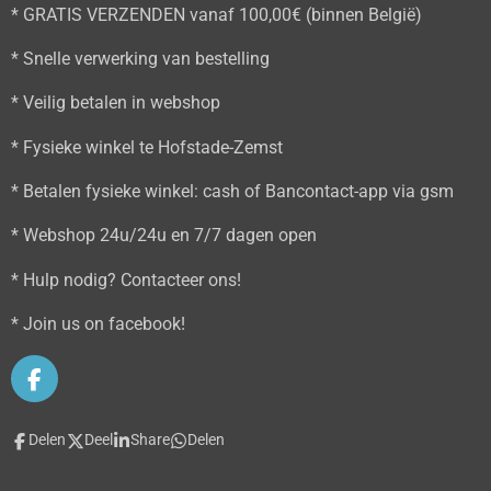
* GRATIS VERZENDEN vanaf 100,00€ (binnen België)
* Snelle verwerking van bestelling
* Veilig betalen in webshop
* Fysieke winkel te Hofstade-Zemst
* Betalen fysieke winkel: cash of Bancontact-app via gsm
* Webshop 24u/24u en 7/7 dagen open
* Hulp nodig? Contacteer ons!
* Join us on facebook!
F
a
c
Delen
Deel
Share
Delen
e
b