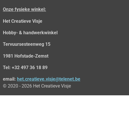
o
o
Onze fysieke winkel:
k
Het Creatieve Visje
Hobby- & handwerkwinkel
Tervuursesteenweg 15
1981 Hofstade-Zemst
Tel: +32 497 36 18 89
email:
het.creatieve.visje@telenet.be
© 2020 - 2026 Het Creatieve Visje