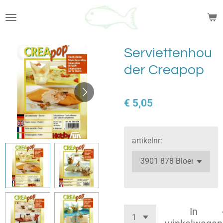
Ga
direct
naar
de
Serviettenhou
hoofdinhoud
der Creapop
€ 5,05
artikelnr:
In