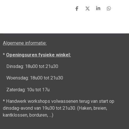
D
D
S
D
e
e
h
e
l
e
a
l
e
l
r
e
n
e
n
Algemene informatie:
*
Openingsuren fysieke winkel:
Dinsdag: 18u00 tot 21u30
Woensdag: 18u00 tot 21u30
Zaterdag: 10u tot 17u
* Handwerk workshops volwassenen terug van start op
dinsdag-avond van 19u30 tot 21u30. (Haken, breien,
kantklossen, borduren, ...)