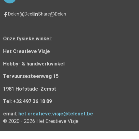
a
c
Delen
Deel
Share
Delen
e
b
o
o
Onze fysieke winkel:
k
Het Creatieve Visje
Hobby- & handwerkwinkel
Tervuursesteenweg 15
1981 Hofstade-Zemst
Tel: +32 497 36 18 89
email:
het.creatieve.visje@telenet.be
© 2020 - 2026 Het Creatieve Visje