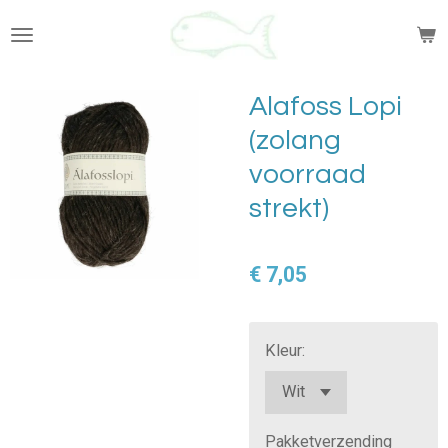
Ga
direct
naar
de
Alafoss Lopi
hoofdinhoud
(zolang
voorraad
strekt)
€ 7,05
Kleur:
Pakketverzending