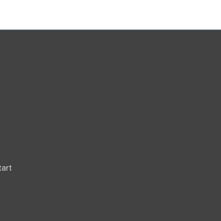
n
e
art