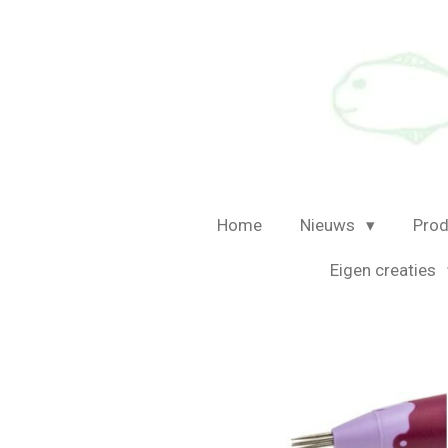
Ga
direct
naar
de
hoofdinhoud
Home
Nieuws
Prod
Eigen creaties