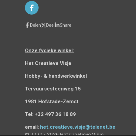
F
a
c
Delen
Deel
Share
e
b
o
o
Onze fysieke winkel:
k
Het Creatieve Visje
Hobby- & handwerkwinkel
Tervuursesteenweg 15
1981 Hofstade-Zemst
Tel: +32 497 36 18 89
email:
het.creatieve.visje@telenet.be
© 2020 - 2026 Het Creatieve Visje