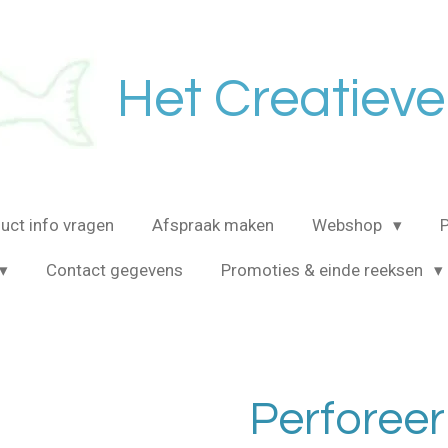
Het Creatieve
uct info vragen
Afspraak maken
Webshop
Contact gegevens
Promoties & einde reeksen
Perforee