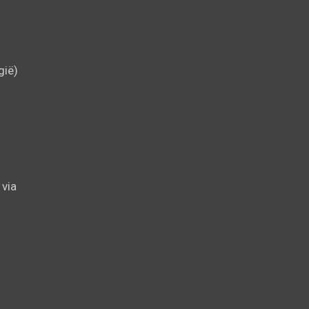
gië)
 via