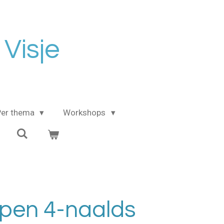
 Visje
Per thema
Workshops
rpen 4-naalds