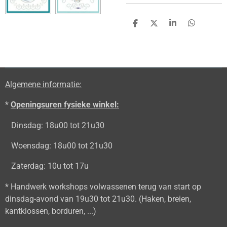
D
D
S
D
e
e
h
e
l
e
a
l
e
l
r
e
n
e
n
Algemene informatie:
*
Openingsuren fysieke winkel:
Dinsdag: 18u00 tot 21u30
Woensdag: 18u00 tot 21u30
Zaterdag: 10u tot 17u
* Handwerk workshops volwassenen terug van start op
dinsdag-avond van 19u30 tot 21u30. (Haken, breien,
kantklossen, borduren, ...)