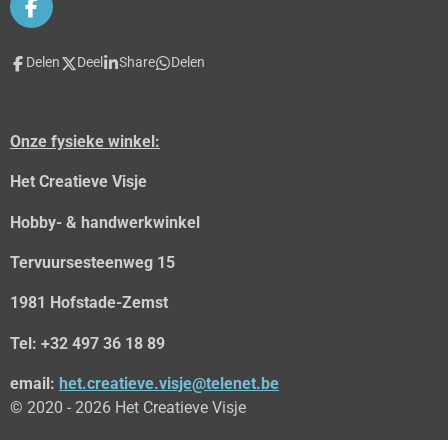
F
a
c
Delen
Deel
Share
Delen
e
b
o
o
Onze fysieke winkel:
k
Het Creatieve Visje
Hobby- & handwerkwinkel
Tervuursesteenweg 15
1981 Hofstade-Zemst
Tel: +32 497 36 18 89
email:
het.creatieve.visje@telenet.be
© 2020 - 2026 Het Creatieve Visje