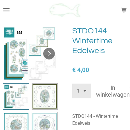
Ga
direct
naar
de
STDO144 -
hoofdinhoud
Wintertime
Edelweis
€ 4,00
In
winkelwagen
STDO144 - Wintertime
Edelweis