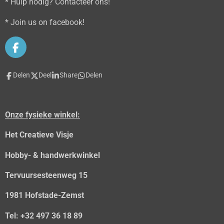
* Hulp nodig? Contacteer ons!
* Join us on facebook!
F
a
c
Delen
Deel
Share
Delen
e
b
o
o
Onze fysieke winkel:
k
Het Creatieve Visje
Hobby- & handwerkwinkel
Tervuursesteenweg 15
1981 Hofstade-Zemst
Tel: +32 497 36 18 89