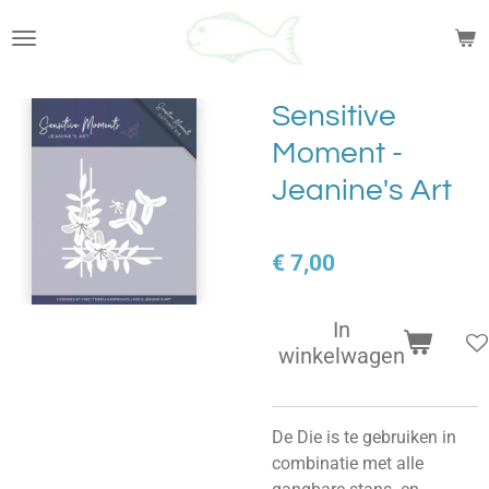
Ga
direct
naar
de
Sensitive
hoofdinhoud
Moment -
Jeanine's Art
€ 7,00
In
winkelwagen
De Die is te gebruiken in
combinatie met alle