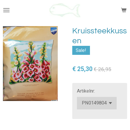
Ga
direct
naar
de
Kruissteekkuss
hoofdinhoud
en
Sale!
€ 25,30
€ 26,95
Artikelnr: