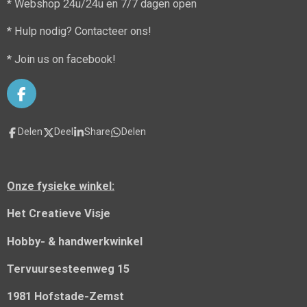
* Webshop 24u/24u en 7/7 dagen open
* Hulp nodig? Contacteer ons!
* Join us on facebook!
F
a
c
Delen
Deel
Share
Delen
e
b
o
o
Onze fysieke winkel:
k
Het Creatieve Visje
Hobby- & handwerkwinkel
Tervuursesteenweg 15
1981 Hofstade-Zemst