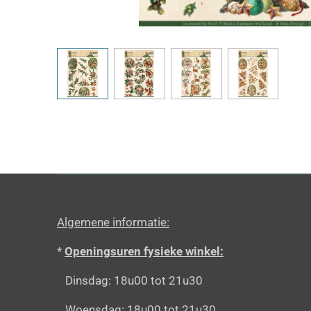
Algemene informatie:
*
Openingsuren fysieke winkel:
Dinsdag: 18u00 tot 21u30
Woensdag: 18u00 tot 21u30