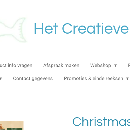
Het Creatieve
uct info vragen
Afspraak maken
Webshop
Contact gegevens
Promoties & einde reeksen
Christmas