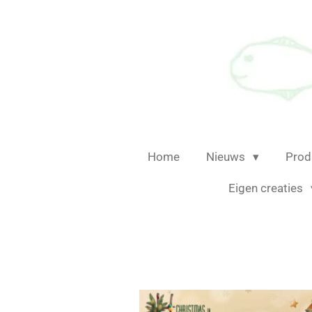
Ga
direct
naar
de
hoofdinhoud
Home
Nieuws
Prod
Eigen creaties