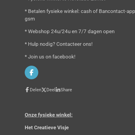
* Betalen fysieke winkel: cash of Bancontact-app
gsm
* Webshop 24u/24u en 7/7 dagen open
* Hulp nodig? Contacteer ons!
* Join us on facebook!
F
a
c
Delen
Deel
Share
e
b
o
o
Onze fysieke winkel:
k
Het Creatieve Visje