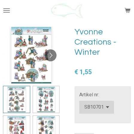
Ga
direct
naar
de
Yvonne
hoofdinhoud
Creations -
Winter
€ 1,55
Artikel nr: