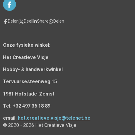
F
a
c
Delen
Deel
Share
Delen
e
b
o
o
Onze fysieke winkel:
k
Het Creatieve Visje
Hobby- & handwerkwinkel
Tervuursesteenweg 15
1981 Hofstade-Zemst
Tel: +32 497 36 18 89
email:
het.creatieve.visje@telenet.be
© 2020 - 2026 Het Creatieve Visje