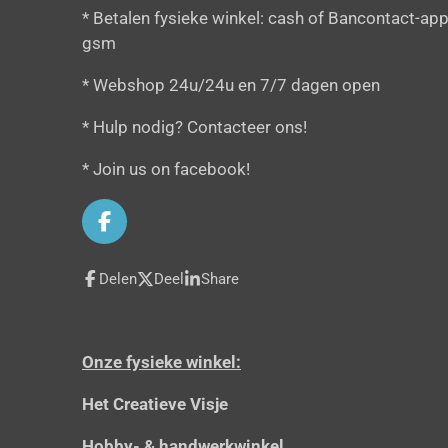
* Betalen fysieke winkel: cash of Bancontact-app
gsm
* Webshop 24u/24u en 7/7 dagen open
* Hulp nodig? Contacteer ons!
* Join us on facebook!
F
a
c
Delen
Deel
Share
e
b
o
o
Onze fysieke winkel:
k
Het Creatieve Visje
Hobby- & handwerkwinkel