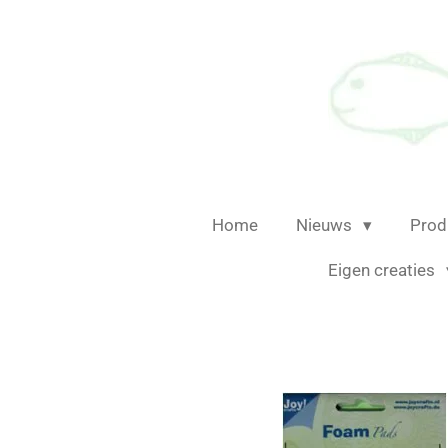
Ga
direct
naar
de
hoofdinhoud
Home
Nieuws
Prod
Eigen creaties