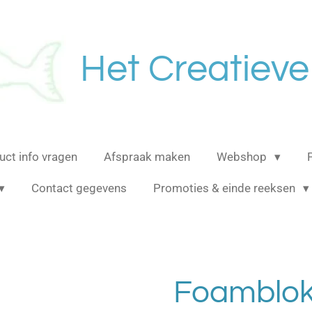
Het Creatieve
uct info vragen
Afspraak maken
Webshop
Contact gegevens
Promoties & einde reeksen
Foamblokj