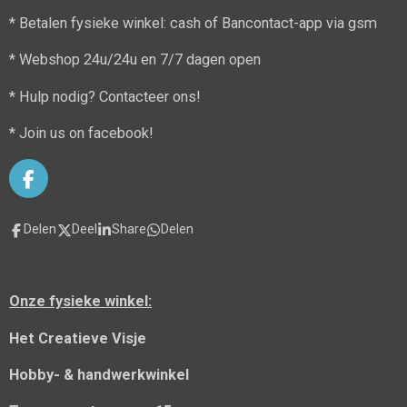
* Betalen fysieke winkel: cash of Bancontact-app via gsm
* Webshop 24u/24u en 7/7 dagen open
* Hulp nodig? Contacteer ons!
* Join us on facebook!
F
a
c
Delen
Deel
Share
Delen
e
b
o
o
Onze fysieke winkel:
k
Het Creatieve Visje
Hobby- & handwerkwinkel