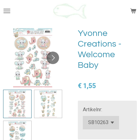
Ga
direct
naar
de
Yvonne
hoofdinhoud
Creations -
Welcome
Baby
€ 1,55
Artikelnr: