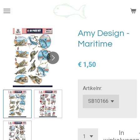
Ga
direct
naar
de
Amy Design -
hoofdinhoud
Maritime
€ 1,50
Artikelnr:
In