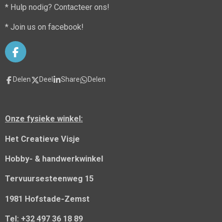
* Hulp nodig? Contacteer ons!
* Join us on facebook!
F
a
c
Delen
Deel
Share
Delen
e
b
o
o
Onze fysieke winkel:
k
Het Creatieve Visje
Hobby- & handwerkwinkel
Tervuursesteenweg 15
1981 Hofstade-Zemst
Tel: +32 497 36 18 89