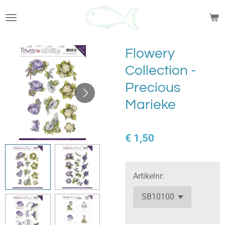
Ga
direct
naar
de
Flowery
hoofdinhoud
Collection -
Precious
Marieke
€ 1,50
Artikelnr: