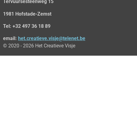
Tervuursesteenweg 15
1981 Hofstade-Zemst
Tel: +32 497 36 18 89
email:
het.creatieve.visje@telenet.be
© 2020 - 2026 Het Creatieve Visje