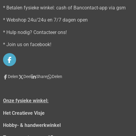
* Betalen fysieke winkel: cash of Bancontact-app via gsm
* Webshop 24u/24u en 7/7 dagen open
* Hulp nodig? Contacteer ons!
* Join us on facebook!
F
a
c
Delen
Deel
Share
Delen
e
b
o
o
Onze fysieke winkel:
k
Het Creatieve Visje
Hobby- & handwerkwinkel