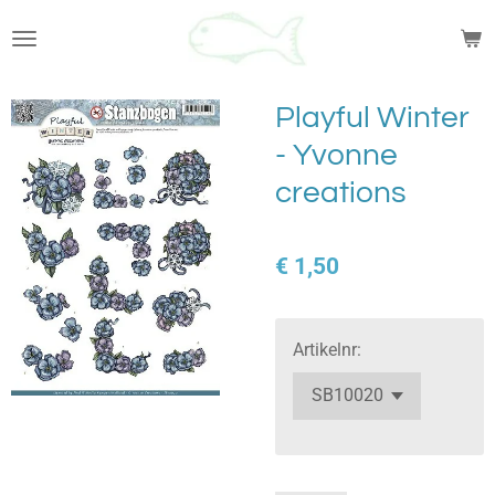
Ga
direct
naar
de
Playful Winter
hoofdinhoud
- Yvonne
creations
€ 1,50
Artikelnr: