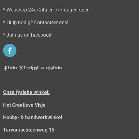
* Webshop 24u/24u en 7/7 dagen open
* Hulp nodig? Contacteer ons!
* Join us on facebook!
F
a
c
Delen
Deel
Share
Delen
e
b
o
o
Onze fysieke winkel:
k
Het Creatieve Visje
Hobby- & handwerkwinkel
Tervuursesteenweg 15