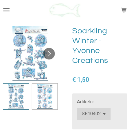
Ga
direct
naar
de
Sparkling
hoofdinhoud
Winter -
Yvonne
Creations
€ 1,50
Artikelnr: