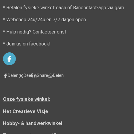
* Betalen fysieke winkel: cash of Bancontact-app via gsm
* Webshop 24u/24u en 7/7 dagen open
* Hulp nodig? Contacteer ons!
* Join us on facebook!
F
a
c
Delen
Deel
Share
Delen
e
b
o
o
Onze fysieke winkel:
k
Het Creatieve Visje
Hobby- & handwerkwinkel