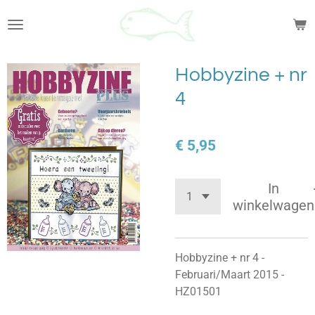
Ga
direct
naar
de
Hobbyzine + nr
hoofdinhoud
4
€ 5,95
In
winkelwagen
Hobbyzine + nr 4 -
Februari/Maart 2015 -
HZ01501