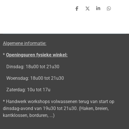
D
D
S
D
e
e
h
e
l
e
a
l
e
l
r
e
n
e
n
Algemene informatie:
*
Openingsuren fysieke winkel:
Dinsdag: 18u00 tot 21u30
Woensdag: 18u00 tot 21u30
Zaterdag: 10u tot 17u
* Handwerk workshops volwassenen terug van start op
dinsdag-avond van 19u30 tot 21u30. (Haken, breien,
kantklossen, borduren, ...)