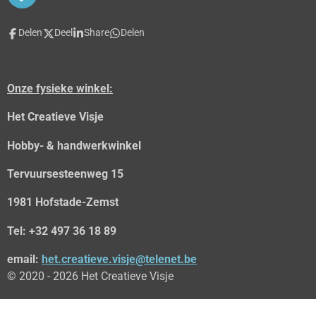
a
c
Delen
Deel
Share
Delen
e
b
o
o
Onze fysieke winkel:
k
Het Creatieve Visje
Hobby- & handwerkwinkel
Tervuursesteenweg 15
1981 Hofstade-Zemst
Tel: +32 497 36 18 89
email:
het.creatieve.visje@telenet.be
© 2020 - 2026 Het Creatieve Visje