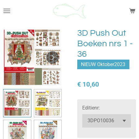
Ga
direct
naar
de
3D Push Out
hoofdinhoud
Boeken nrs 1 -
36
NIEUW Oktober2023
€ 10,60
Editienr: