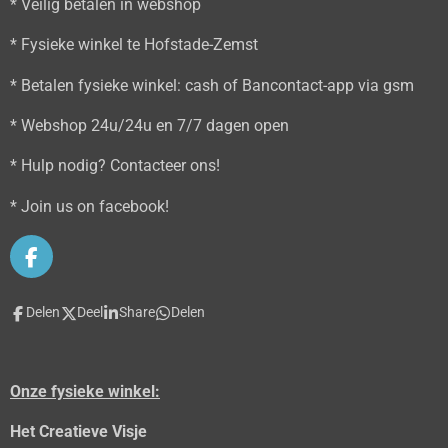
* Veilig betalen in webshop
* Fysieke winkel te Hofstade-Zemst
* Betalen fysieke winkel: cash of Bancontact-app via gsm
* Webshop 24u/24u en 7/7 dagen open
* Hulp nodig? Contacteer ons!
* Join us on facebook!
F
a
c
Delen
Deel
Share
Delen
e
b
o
o
Onze fysieke winkel:
k
Het Creatieve Visje