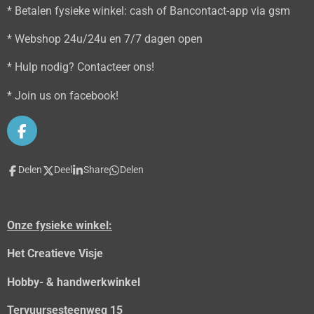
* Betalen fysieke winkel: cash of Bancontact-app via gsm
* Webshop 24u/24u en 7/7 dagen open
* Hulp nodig? Contacteer ons!
* Join us on facebook!
F
a
c
Delen
Deel
Share
Delen
e
b
o
o
Onze fysieke winkel:
k
Het Creatieve Visje
Hobby- & handwerkwinkel
Tervuursesteenweg 15