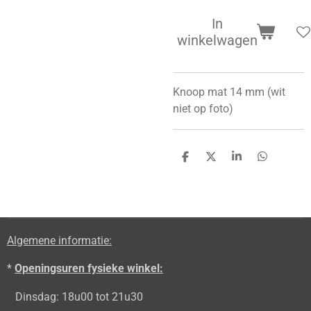
In
winkelwagen
Knoop mat 14 mm (wit
niet op foto)
D
D
S
D
e
e
h
e
l
e
a
l
e
l
r
e
n
e
n
Algemene informatie:
*
Openingsuren fysieke winkel:
Dinsdag: 18u00 tot 21u30