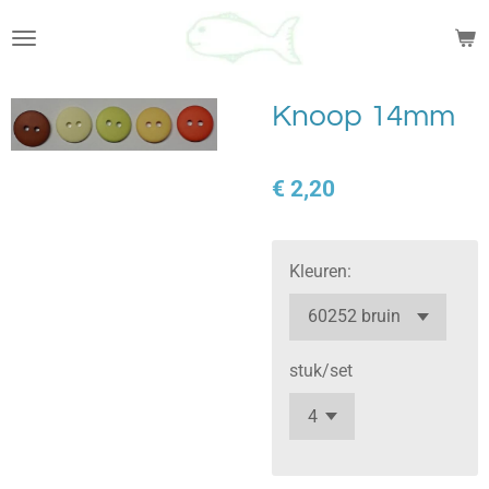
Ga
direct
naar
de
Knoop 14mm
hoofdinhoud
€ 2,20
Kleuren:
stuk/set