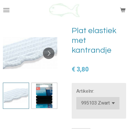
Ga
direct
naar
de
Plat elastiek
hoofdinhoud
met
kantrandje
€ 3,80
Artikelnr: