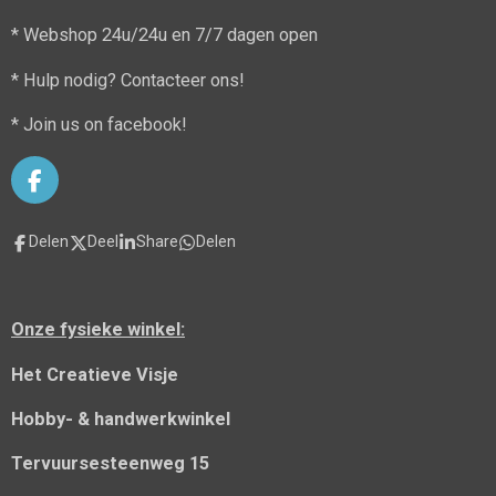
* Webshop 24u/24u en 7/7 dagen open
* Hulp nodig? Contacteer ons!
* Join us on facebook!
F
a
c
Delen
Deel
Share
Delen
e
b
o
o
Onze fysieke winkel:
k
Het Creatieve Visje
Hobby- & handwerkwinkel
Tervuursesteenweg 15