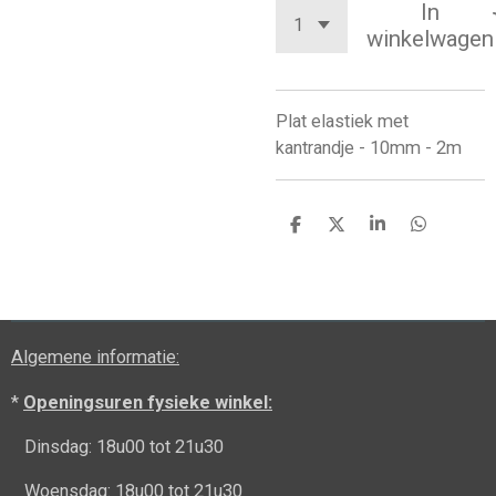
In
winkelwagen
Plat elastiek met
kantrandje - 10mm - 2m
D
D
S
D
e
e
h
e
l
e
a
l
e
l
r
e
n
e
n
Algemene informatie:
*
Openingsuren fysieke winkel:
Dinsdag: 18u00 tot 21u30
Woensdag: 18u00 tot 21u30