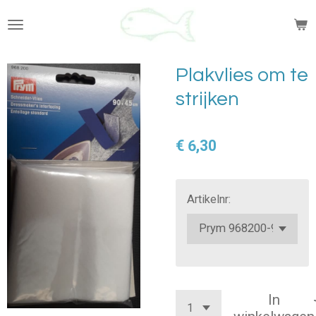
Ga
direct
naar
de
Plakvlies om te
hoofdinhoud
strijken
€ 6,30
Artikelnr:
In