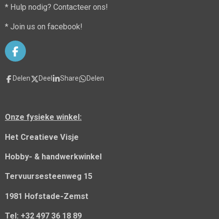
* Hulp nodig? Contacteer ons!
* Join us on facebook!
F
a
c
Delen
Deel
Share
Delen
e
b
o
o
Onze fysieke winkel:
k
Het Creatieve Visje
Hobby- & handwerkwinkel
Tervuursesteenweg 15
1981 Hofstade-Zemst
Tel: +32 497 36 18 89