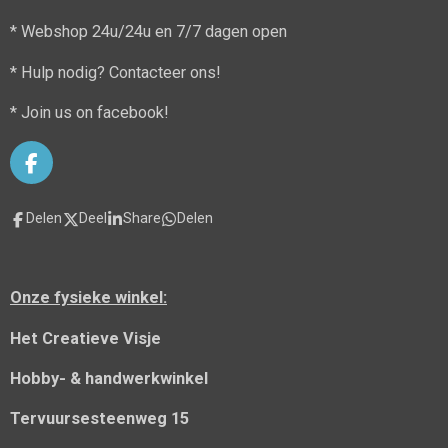
* Webshop 24u/24u en 7/7 dagen open
* Hulp nodig? Contacteer ons!
* Join us on facebook!
F
a
c
Delen
Deel
Share
Delen
e
b
o
o
Onze fysieke winkel:
k
Het Creatieve Visje
Hobby- & handwerkwinkel
Tervuursesteenweg 15