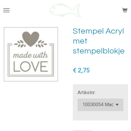
Ga
direct
naar
de
Stempel Acryl
hoofdinhoud
met
stempelblokje
€ 2,75
Artikelnr: