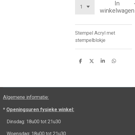
In
winkelwagen
Stempel Acryl met
stempelblokje
D
D
S
D
e
e
h
e
l
e
a
l
e
l
r
e
n
e
n
Algemene informatie:
*
Openingsuren fysieke winkel:
Dinsdag: 18u00 tot 21u30
Woensdag: 18u00 tot 21u30