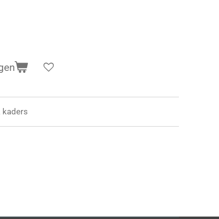
gen
k kaders