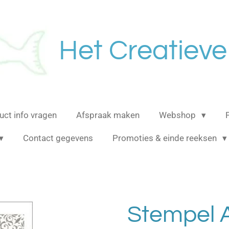
Het Creatieve
uct info vragen
Afspraak maken
Webshop
Contact gegevens
Promoties & einde reeksen
Stempel A