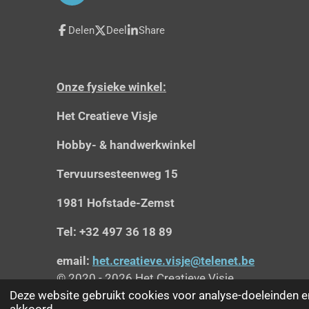
a
c
Delen
Deel
Share
e
b
o
o
Onze fysieke winkel:
k
Het Creatieve Visje
Hobby- & handwerkwinkel
Tervuursesteenweg 15
1981 Hofstade-Zemst
Tel: +32 497 36 18 89
email:
het.creatieve.visje@telenet.be
© 2020 - 2026 Het Creatieve Visje
Deze website gebruikt cookies voor analyse-doeleinden en