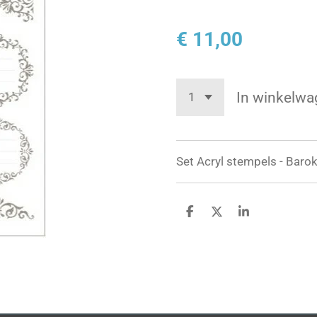
€ 11,00
In winkelwa
Set Acryl stempels - Baro
D
D
S
e
e
h
l
e
a
e
l
r
n
e