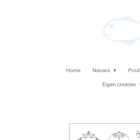
Ga
direct
naar
de
hoofdinhoud
Home
Nieuws
Prod
Eigen creaties