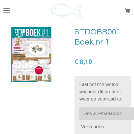
Ga
direct
naar
de
STDOBB001 -
hoofdinhoud
Boek nr 1
€ 8,10
Laat het me weten
wanneer dit product
weer op voorraad is.
Verzenden