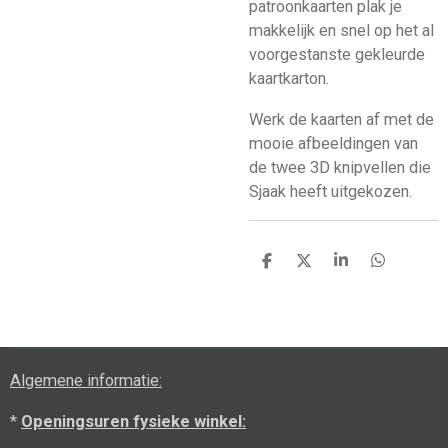
patroonkaarten plak je
makkelijk en snel op het al
voorgestanste gekleurde
kaartkarton.
Werk de kaarten af met de
mooie afbeeldingen van
de twee 3D knipvellen die
Sjaak heeft uitgekozen.
D
D
S
D
e
e
h
e
l
e
a
l
e
l
r
e
n
e
n
Algemene informatie:
*
Openingsuren fysieke winkel: