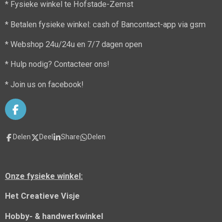
* Fysieke winkel te Hofstade-Zemst
* Betalen fysieke winkel: cash of Bancontact-app via gsm
* Webshop 24u/24u en 7/7 dagen open
* Hulp nodig? Contacteer ons!
* Join us on facebook!
F
a
c
Delen
Deel
Share
Delen
e
b
o
o
Onze fysieke winkel:
k
Het Creatieve Visje
Hobby- & handwerkwinkel