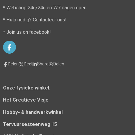
* Webshop 24u/24u en 7/7 dagen open
* Hulp nodig? Contacteer ons!
* Join us on facebook!
F
a
c
Delen
Deel
Share
Delen
e
b
o
o
Onze fysieke winkel:
k
Het Creatieve Visje
Hobby- & handwerkwinkel
Tervuursesteenweg 15