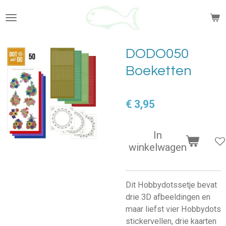
Ga
direct
naar
de
DODO050
hoofdinhoud
Boeketten
€ 3,95
In
winkelwagen
Dit Hobbydotssetje bevat
drie 3D afbeeldingen en
maar liefst vier Hobbydots
stickervellen, drie kaarten