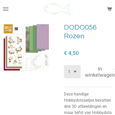
Ga
direct
naar
de
DODO056
hoofdinhoud
Rozen
€ 4,50
In
winkelwagen
Deze handige
Hobbydotssetjes bevatten
drie 3D afbeeldingen en
maar liefst vier Hobbydots